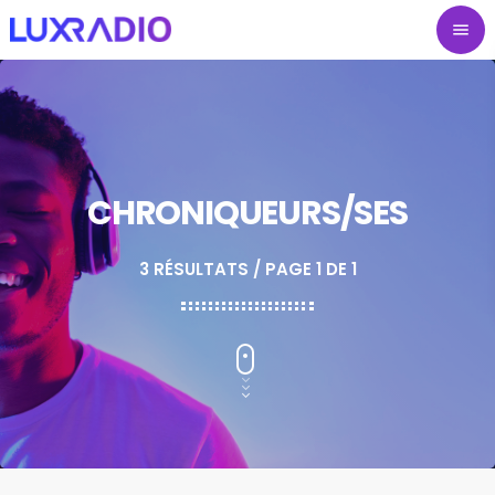
menu
CHRONIQUEURS/SES
3 RÉSULTATS / PAGE 1 DE 1