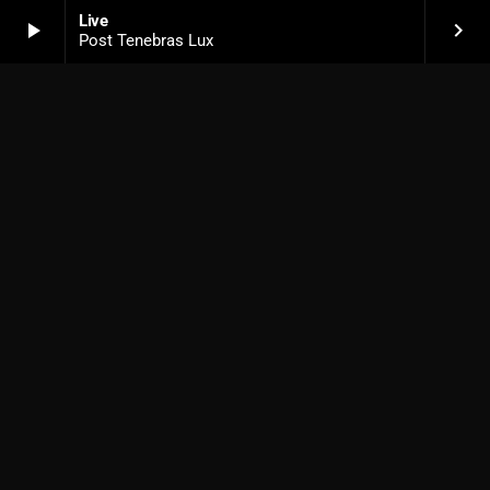
Live
play_arrow
keyboard_arrow_right
Post Tenebras Lux