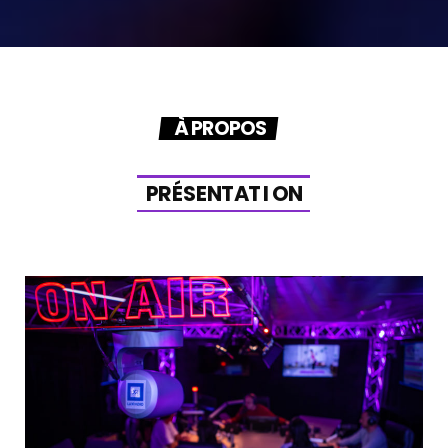
À PROPOS
P
R
É
S
E
N
T
A
T
I
O
N