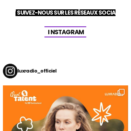
SUIVEZ-NOUS SUR LES RÉSEAUX SOCIAUX
I
N
S
T
A
G
R
A
M
luxradio_officiel